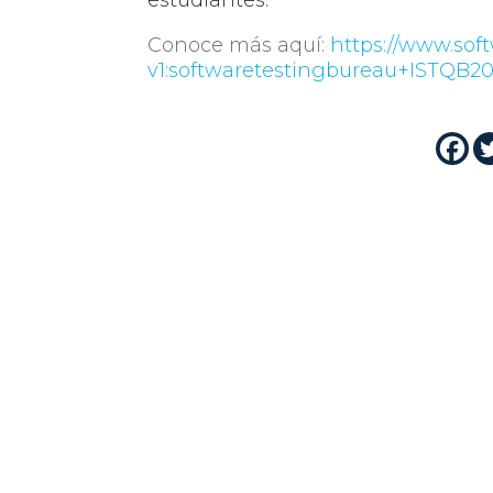
estudiantes.
Conoce más aquí:
https://www.sof
v1:softwaretestingbureau+ISTQB2
Cuti es la industria TIC en
la actualidad por más d
como misión impulsar el de
de la industria TIC a travé
asociados.