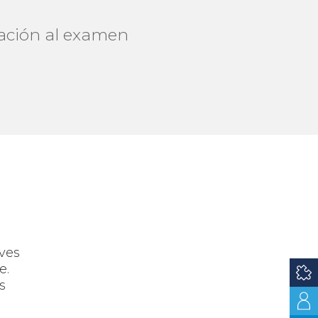
ación al examen
ves
e.
s