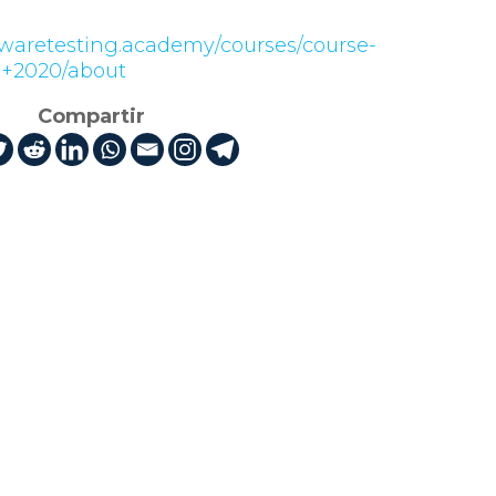
twaretesting.academy/courses/course-
0+2020/about
Compartir
 Uruguay. Compuesta en
e 400 empresas tiene
sarrollo y crecimiento
s del desarrollo de sus