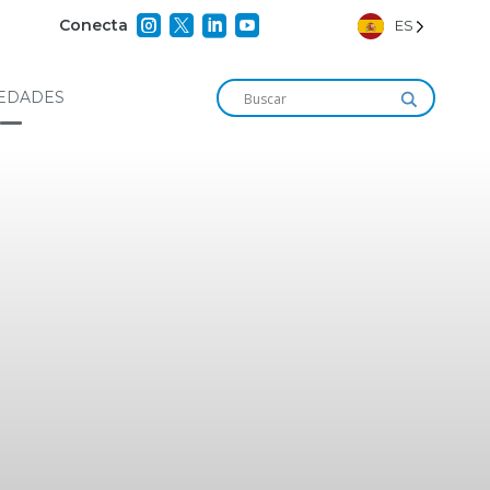




Conecta
ES
EDADES