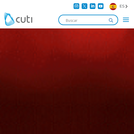




ES