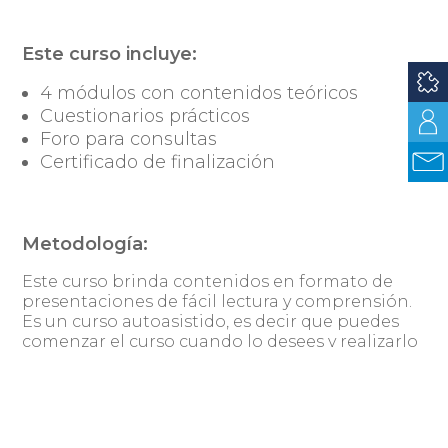
Este curso incluye:
4 módulos con contenidos teóricos
Cuestionarios prácticos
Foro para consultas
Certificado de finalización
Metodología:
Este curso brinda contenidos en formato de
presentaciones de fácil lectura y comprensión.
Es un curso autoasistido, es decir que puedes
comenzar el curso cuando lo desees y realizarlo
a tu propio ritmo pero recibiendo apoyo a
través de un foro de consultas cuando lo
necesites.
Conoce más sobre el curso aquí: