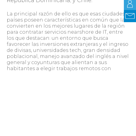
República Dominicana; y Chile.
La principal razón de ello es que esas ciudades y
países poseen características en común que las
convierten en los mejores lugares de la región
para contratar servicios nearshore de IT, entre
los que destacan: un entorno que busca
favorecer las inversiones extranjeras y el ingreso
de divisas, universidades tech, gran densidad
poblacional, manejo avanzado del inglés a nivel
general y coyunturas que alientan a sus
habitantes a elegir trabajos remotos con
salarios en dólares.
Uruguay quizás no pueda competir en
cantidad dado su pequeño volumen de
habitantes en comparación a México, Brasil
o Argentina, pero es
el mayor exportador de
software per cápita de América Latina y el
cuarto exportador en dólares de América
Latina, según un informe elaborado y
publicado en mayo de este año por