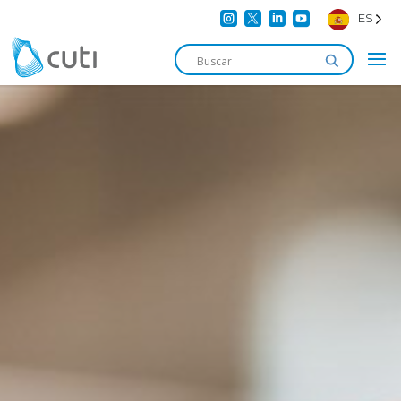




ES