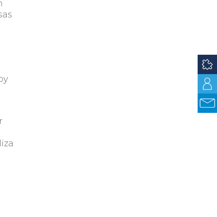
n
sas
oy
r
liza