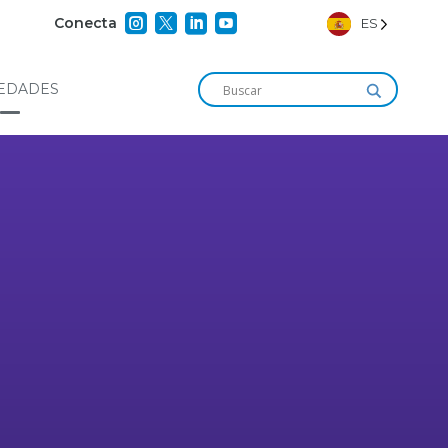




Conecta
ES
EDADES