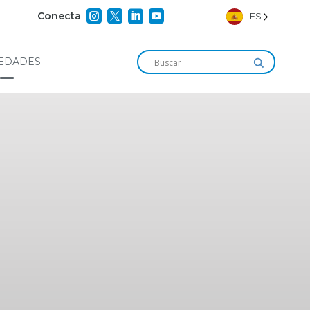




Conecta
ES
EDADES