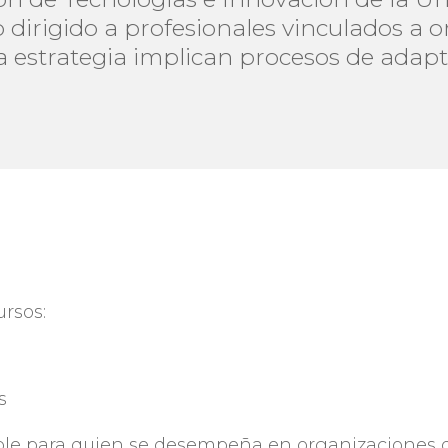
irigido a profesionales vinculados a o
la estrategia implican procesos de adapt
ursos:
s
ble para quien se desempeña en organizaciones 