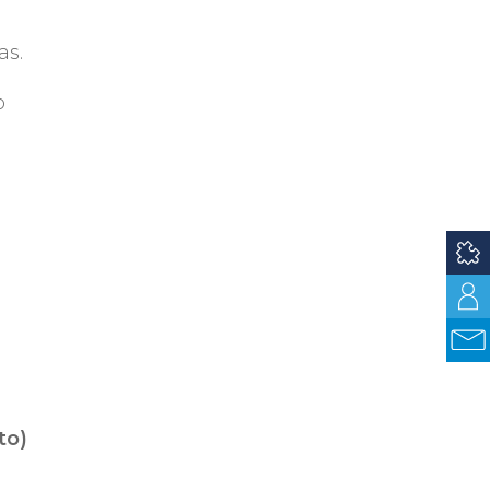
as.
o
to)