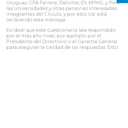
Uruguay: CPA Ferrere, Deloitte, EY, KPMG, y PwC,
las Universidades y otras personas interesadas
integrantes del Círculo, y por esto Ud. está
recibiendo este mensaje.
Es ideal que este cuestionario sea respondido
por el más alto nivel, por ejemplo por el
Presidente del Directorio o el Gerente General
para asegurar la calidad de las respuestas. Esto
también permitirá que cada
empresa/organización responda una única vez
al cuestionario dado que puede recibirlo por
diferentes canales de distribución.
Confiamos que la adopción de las mejores
prácticas de Gobierno Corporativo en Uruguay
va a apoyar el desarrollo y crecimiento de las
empresas, del país y sus comunidades.
Contamos con su participación, respondiendo
al siguiente link
ucu.qualtrics.com/jfe/form/SV_ehsAt84eTDbFd