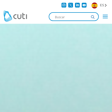




ES