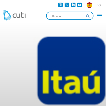




ES