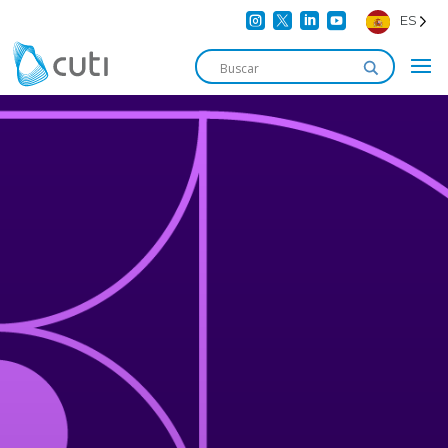




ES