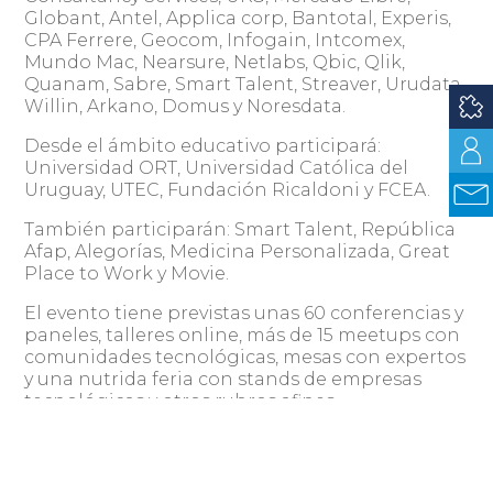
Globant, Antel, Applica corp, Bantotal, Experis,
CPA Ferrere, Geocom, Infogain, Intcomex,
Mundo Mac, Nearsure, Netlabs, Qbic, Qlik,
Quanam, Sabre, Smart Talent, Streaver, Urudata,
Willin, Arkano, Domus y Noresdata.
Desde el ámbito educativo participará:
Universidad ORT, Universidad Católica del
Uruguay, UTEC, Fundación Ricaldoni y FCEA.
También participarán: Smart Talent, República
Afap, Alegorías, Medicina Personalizada, Great
Place to Work y Movie.
El evento tiene previstas unas 60 conferencias y
paneles, talleres online, más de 15 meetups con
comunidades tecnológicas, mesas con expertos
y una nutrida feria con stands de empresas
tecnológicas y otros rubros afines.
Las actividades y fechas previstas para IT
Builders Live son: