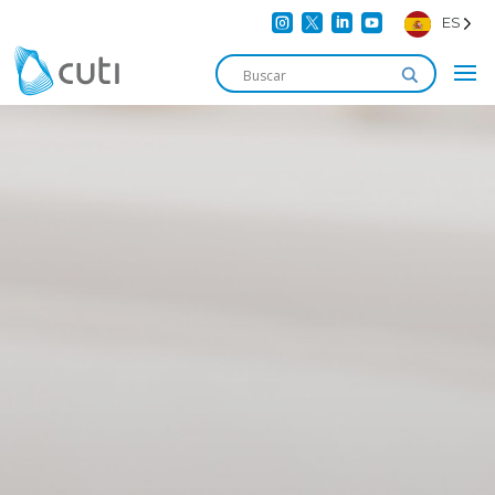




ES