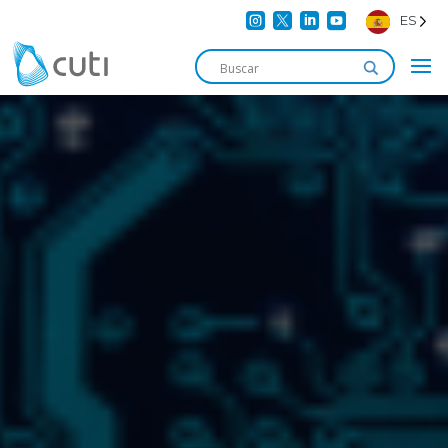




ES