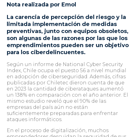
Nota realizada por
Emol
La carencia de percepción del riesgo y la
limitada implementación de medidas
preventivas, junto con equipos obsoletos,
son algunas de las razones por las que los
emprendimientos pueden ser un objetivo
para los ciberdelincuentes.
Según un informe de National Cyber Security
Index, Chile ocupa el puesto 56 a nivel mundial
en adopción de ciberseguridad. Además, cifras
publicadas por Chiletec dieron cuenta de que
en 2023 la cantidad de ciberataques aumentó
un 138% en comparación con el año anterior. El
mismo estudio reveló que el 90% de las
empresas del país aún no están
suficientemente preparadas para enfrentar
ataques informáticos.
En el proceso de digitalización, muchos
emprendedores descuidan la seguridad de sus