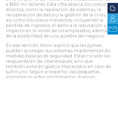
a $690 mil dólares. Esta cifra abarca los costos
directos, como la reparación de sistemas, la
recuperación de datos y la gestión de la crisis,
así como los costos indirectos, incluyendo la
pérdida de ingresos, el daño a la reputación y el
impacto en la moral de los empleados, además
de la posibilidad de una quiebra del negocio.
En ese sentido, Atton explicó que las pymes
pueden proteger sus sistemas implementando
medidas básicas de seguridad. Estas no solo las
resguardarán de ciberataques, sino que
también evitarán gastos imprevistos en caso de
sufrir uno. Según el experto, «las pequeñas
empresas pueden implementar diversas
medidas básicas para protegerse de ataques
cibernéticos comunes como el phishing y el
ransomware». Las recomendaciones del experto
incluyen:
Capacitación del personal
: Es
fundamental que todos los empleados