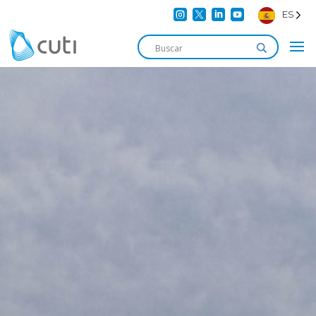




ES