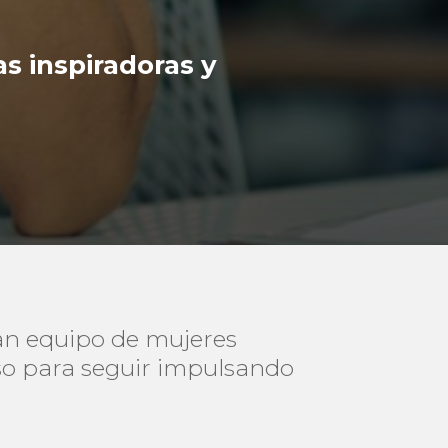
s inspiradoras y
an equipo de mujeres
so para seguir impulsando