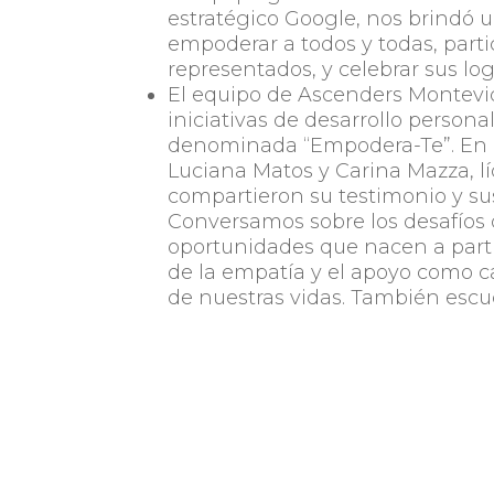
estratégico
Google
, nos brindó 
empoderar a todos y todas, part
representados, y celebrar sus lo
El equipo de Ascenders Montev
iniciativas de desarrollo persona
denominada
“Empodera-Te”
. En
Luciana Matos y Carina Mazza, l
compartieron su testimonio y su
Conversamos sobre los desafíos d
oportunidades que nacen a parti
de la empatía y el apoyo como c
de nuestras vidas. También escu
que tradicionalmente están form
como herramienta principal para
Desde Sabre reafirmamos nuestro 
orgullosos de ofrecer a nuestros 
dar lo mejor de sí, enriqueciéndon