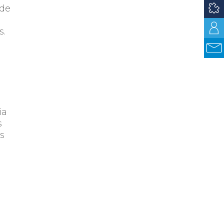
 de
s.
ia
s
s
ión
os
en
.