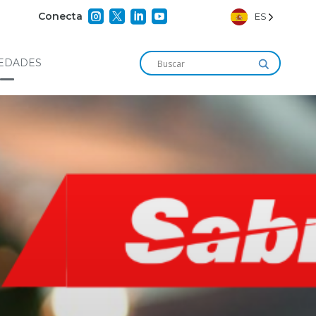




Conecta
ES
EDADES