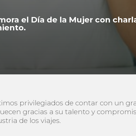
a el Día de la Mujer con charla
iento.
imos privilegiados de contar con un gr
quecen gracias a su talento y compromi
tria de los viajes.