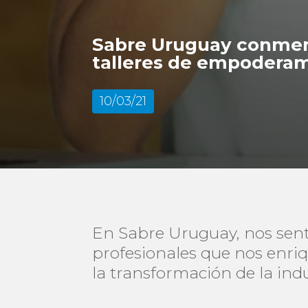
Sabre Uruguay conmemor
talleres de empoderam
10/03/21
En Sabre Uruguay, nos sent
profesionales que nos enri
la transformación de la indus