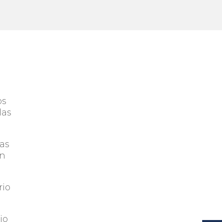
os
las
las
un
rio
io