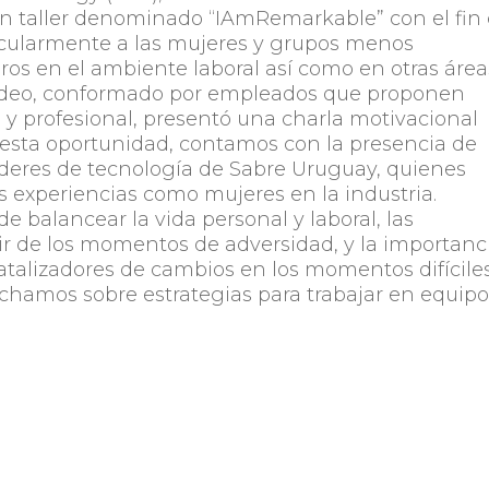
un taller denominado
“IAmRemarkable”
con el fin
icularmente a las mujeres y grupos menos
gros en el ambiente laboral así como en otras área
ideo, conformado por empleados que proponen
l y profesional, presentó una charla motivacional
 esta oportunidad, contamos con la presencia de
íderes de tecnología de Sabre Uruguay, quienes
s experiencias como mujeres en la industria.
e balancear la vida personal y laboral, las
r de los momentos de adversidad, y la importanc
atalizadores de cambios en los momentos difícile
chamos sobre estrategias para trabajar en equipo
ados por hombres, y la importancia de la educac
 hacerse camino al éxito.
compromiso con la equidad e inclusión, y estam
colaboradores un ambiente seguro en el que pued
os todos gracias a la diversidad de nuestro equipo