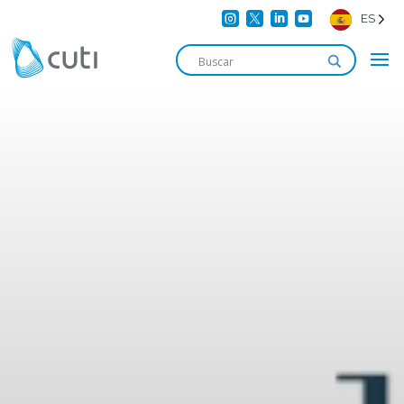




ES