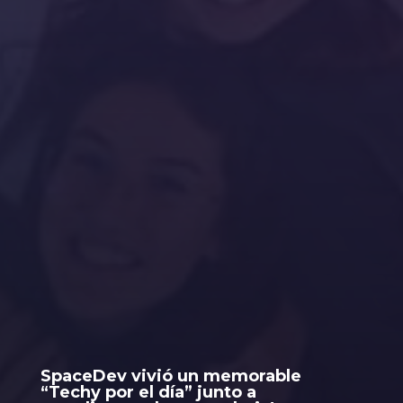
SpaceDev vivió un memorable
“Techy por el día” junto a