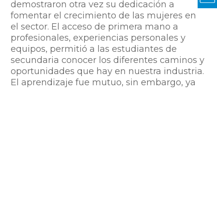
demostraron otra vez su dedicación a
fomentar el crecimiento de las mujeres en
el sector. El acceso de primera mano a
profesionales, experiencias personales y
equipos, permitió a las estudiantes de
secundaria conocer los diferentes caminos y
oportunidades que hay en nuestra industria.
El aprendizaje fue mutuo, sin embargo, ya
que el equipo de SpaceDev pudo conectar
con las preocupaciones, la creatividad y las
formas de ver que van a darle forma al
mundo. Para todos los involucrados,
aquellas horas fueron únicas e inspiradoras.
Compartir