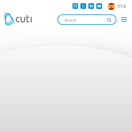




ES