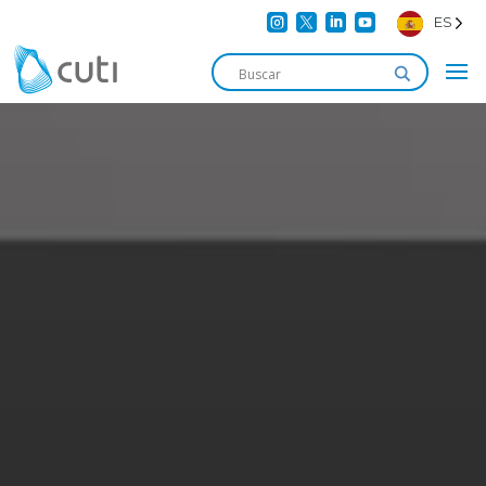




ES