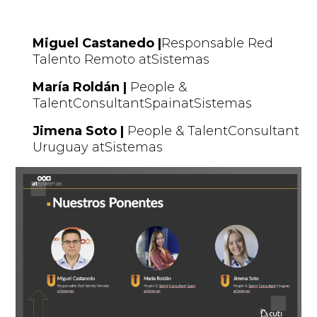
Miguel Castanedo |
Responsable
Red
Talento Remoto
atSistemas
María Roldán |
People &
Talent
Consultant
Spain
atSistemas
Jimena Soto |
People &
Talent
Consultant
Uruguay
atSistemas