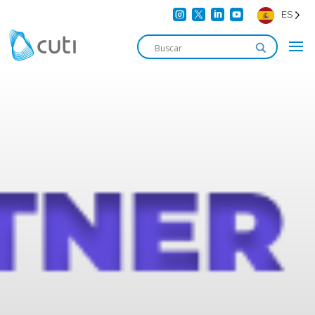




ES