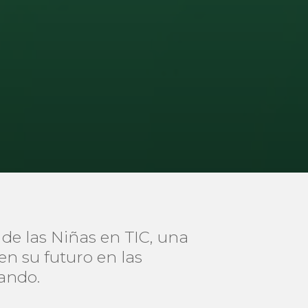
de las Niñas en TIC, una
en su futuro en las
ando.