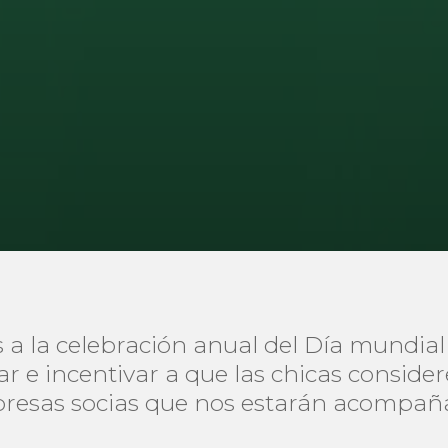
 la celebración anual del Día mundial 
r e incentivar a que las chicas consider
presas socias que nos estarán acompañ