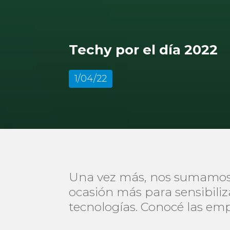
Techy por el día 2022
1/04/22
Una vez más, nos sumamos a
ocasión más para sensibiliza
tecnologías. Conocé las em