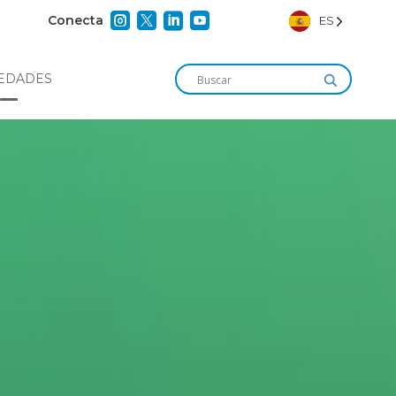




Conecta
ES
EDADES