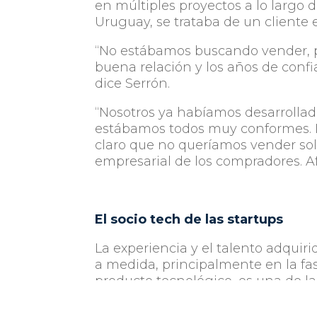
en múltiples proyectos a lo largo d
Uruguay, se trataba de un cliente 
“No estábamos buscando vender, pe
buena relación y los años de confi
dice Serrón.
“Nosotros ya habíamos desarrollado
estábamos todos muy conformes. L
claro que no queríamos vender solo
empresarial de los compradores. 
El socio tech de las startups
La experiencia y el talento adquiri
a medida, principalmente en la fa
producto tecnológico, es una de la
precisamente de ahí que surge la 
mínimamente viable que permite h