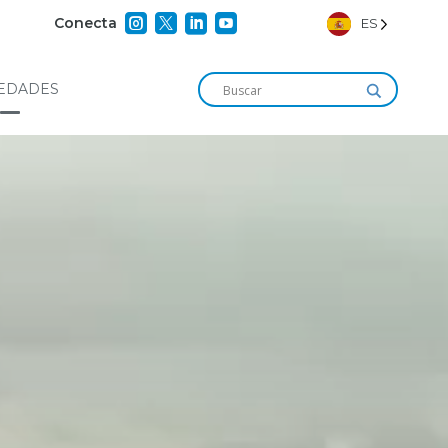




Conecta
ES
EDADES