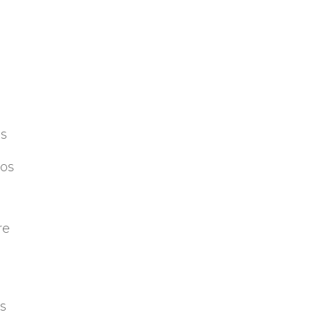
os
ios
re
os