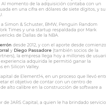
to. Al momento de la adquisición contaba con un
uada en una cifra en dólares de siete dígitos, y su
U.
tes a Simon & Schuster, BMW, Penguin Random
 York Times y una startup respaldada por Mark
vericks de Dallas de la NBA.
Serrón
desde 2012, y con el aporte desde comienz
orral
y
Diego Passadore
(también socios de la
tners), la empresa llega hoy a millones de usuar
 experiencia adquirida le permitió ganar la
 en Silicon Valley.
Capital de Element14, en un proceso que llevó ent
retar el objetivo de contar con un centro de
de alto calibre en la construcción de software a
 de JARS Capital, a quien le ha brindado servici