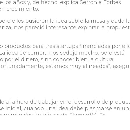
e los años y, de hecho, explica Serrón a Forbes
en crecimiento.
ro ellos pusieron la idea sobre la mesa y dada l
anza, nos pareció interesante explorar la propues
 productos para tres startups financiadas por ell
a idea de compra nos sedujo mucho, pero está
 por el dinero, sino conocer bien la cultura
Afortunadamente, estamos muy alineados”, asegur
do a la hora de trabajar en el desarrollo de produc
se inicial, cuando una idea debe plasmarse en un
s principales fortalezas de Element14. Es
capacidad de desarrollar MVPs, un producto
acer testeos de mercado y tener algo tangible 