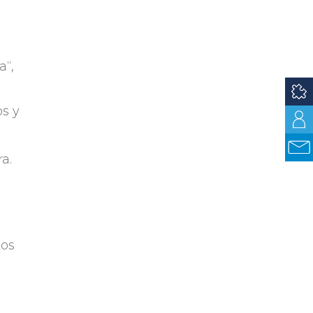
a
ta
“,
os y
a.
tos
para