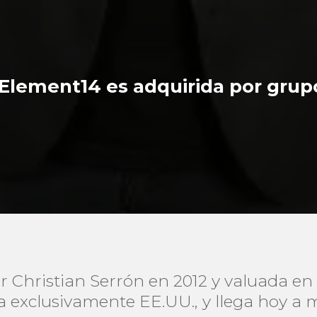
Element14 es adquirida por grupo
Christian Serrón en 2012 y valuada en 
ra exclusivamente EE.UU., y llega hoy a 