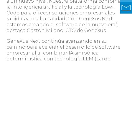
a un nuevo nivel. Nuestra plataforma combina
la inteligencia artificial y la tecnología Low-
Code para ofrecer soluciones empresariales
rápidas y de alta calidad. Con GeneXus Next
estamos creando el software de la nueva era”,
destaca Gastón Milano, CTO de GeneXus.
GeneXus Next continúa avanzando en su
camino para acelerar el desarrollo de software
empresarial al combinar IA simbólica
determinística con tecnología LLM (Large
Language Model). Esta fusión de capacidades
ofrece una experiencia de desarrollo única y
una ventaja competitiva significativa para las
organizaciones.
Para obtener más información sobre las
GeneXus Next
actualizaciones de
y cómo
pueden beneficiar a tu empresa, visítanos en
genexus.com/next o escríbenos a
hello@genexus.com.