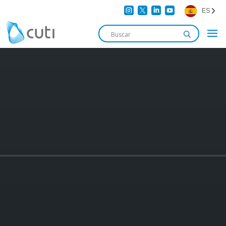




ES