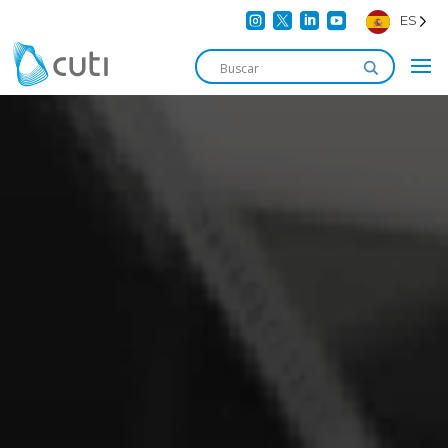




ES