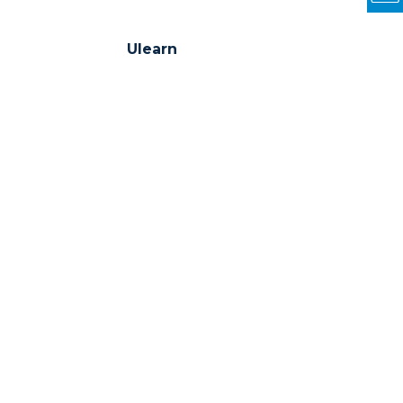
Ulearn
Tweets by CutiUy