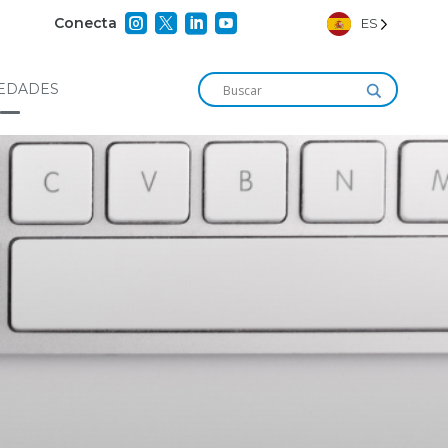




Conecta
ES
EDADES