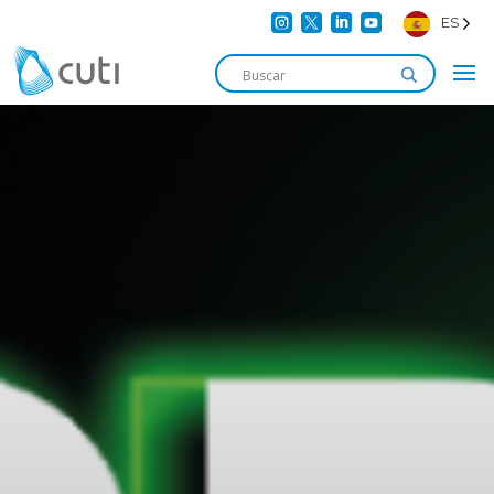




ES