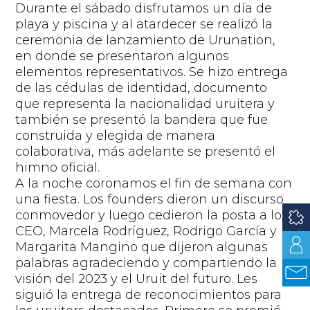
Durante el sábado disfrutamos un día de
playa y piscina y al atardecer s
e
realizó
l
a
ceremonia de lanzamiento de
Urunation
,
en donde se presentaron algunos
elementos representativos.
S
e hizo entrega
de las cédulas de identidad
, documento
que representa la nacionalidad
uruitera
y
también se presentó la bandera
que fue
construida y
elegida de manera
colaborativa
, más adelante se present
ó
el
himno oficial
.
A la noche coronamos el fin de semana con
un
a
fiesta
. Los
fou
n
ders
dieron un discurso
conmovedor y luego cedieron la posta a los
CEO, Marcela Rodríguez, Rodrigo García y
Margarita
Mangino
que dijeron algunas
palabras
agradeciendo y compartiendo la
visión del 2023 y el
Uruit
del futuro
.
Les
siguió la entrega de
reconocimientos
para