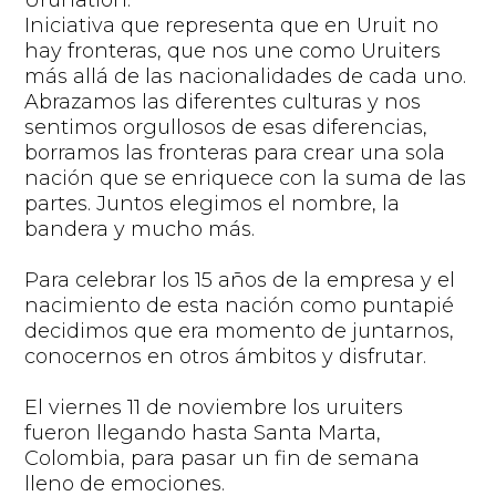
Iniciativa
que representa que en
Uruit
no
hay fronteras, que nos une como
Uruiters
más allá de las nacionalidades
de cada uno
.
Abrazamos las diferentes culturas
y nos
sentimos orgullosos de esas diferencias,
borra
mos
las fronteras para crear una sola
nación que se enriquece con la suma de las
partes.
Juntos elegimos el nombre, la
bandera y mucho más.
Para celebrar los 15 años
de la empresa
y el
nacimiento de esta nación
como
puntapié
decidimos que era momento de juntarnos,
conocernos
en otros ámbitos y
disfrutar
.
El viernes 11 de noviembre
los
u
ruiters
fuer
o
n
llega
ndo
hasta Santa Marta,
Colombia, para pasar un fin de semana
lleno de emociones.