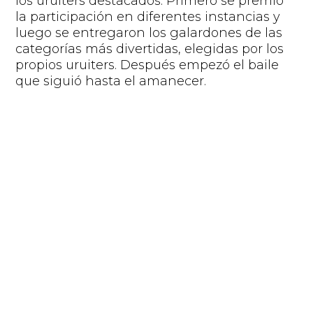
los
uruiters
destacados. Primero se
premió
la participación en diferentes instancias y
luego se entregaron los
galardones
de las
categorías más divertidas
, elegidas por los
propios
u
ruiters
.
Después empezó el baile
que
siguió
hasta el amanecer.
El resultado fue mejor que el esperado.
Equipos que
trabajan juntos
hace tiempo se
encontraron en persona por primera vez,
compartiendo 3 días
en el mismo lugar.
Surgieron c
onversaciones espontáneas en
las que se habló de trabajo pero
que
también
sirvieron para
encontrar intereses
en común e intercambiar sobre las
diferentes culturas.
Días de encuentros,
charlas enriquecedoras
y
anécdotas
inolvidables
que
fortalecieron los vínculos
y
quedarán en el recuerdo de cada
uno,
así