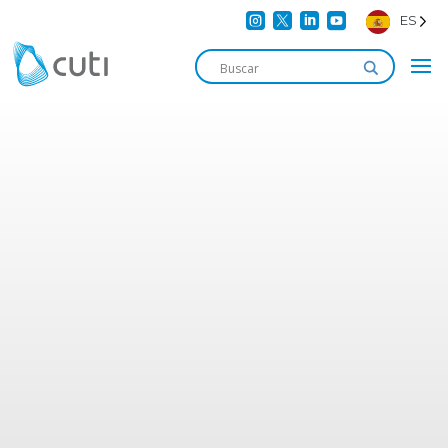




ES