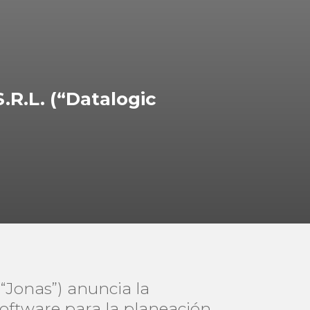
.R.L. (“Datalogic
(“Jonas”) anuncia la
software para la planeación