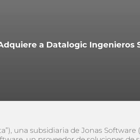
dquiere a Datalogic Ingenieros S
a”), una subsidiaria de Jonas Software 
ftware, un proveedor de soluciones de 