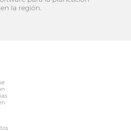
en la región.
se
ón
ias
en
tos