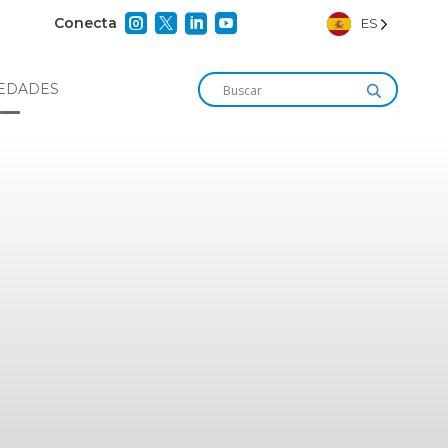




Conecta
ES
EDADES