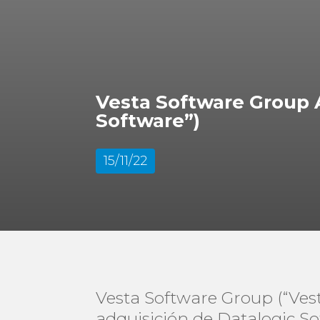
Vesta Software Group A
Software”)
15/11/22
Vesta Software Group (“Vest
adquisición de Datalogic So