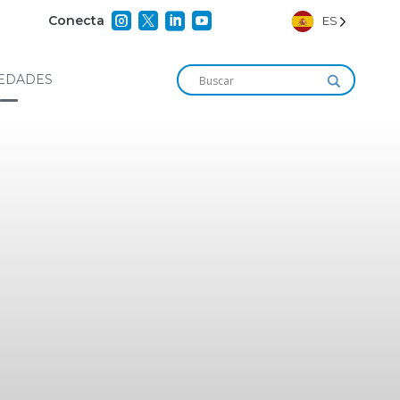




Conecta
ES
EDADES