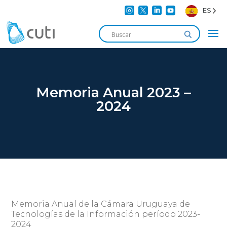




ES
Memoria Anual 2023 –
2024
Memoria Anual de la Cámara Uruguaya de
Tecnologías de la Información período 2023-
2024