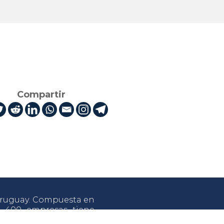
Compartir
 Uruguay. Compuesta en
e 400 empresas tiene
sarrollo y crecimiento