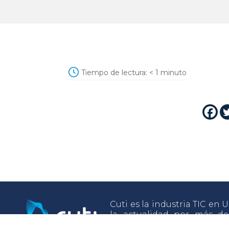
Tiempo de lectura:
< 1
minuto
Cuti es la industria TIC en
la actualidad por más d
como misión impulsar el de