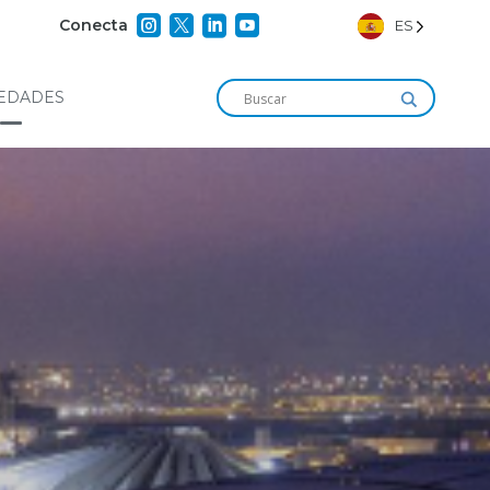




Conecta
ES
EDADES