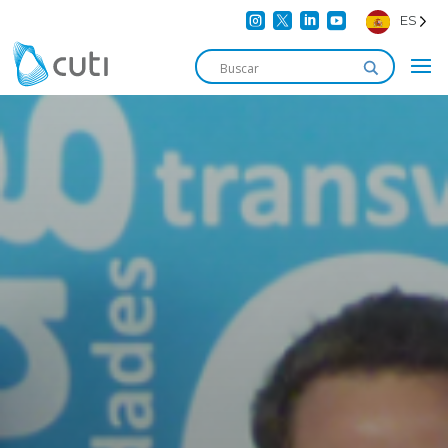




ES