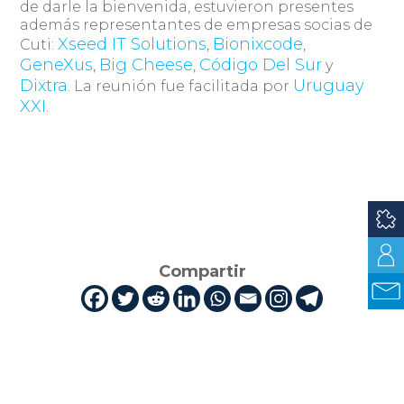
de darle la bienvenida, estuvieron presentes
además representantes de empresas socias de
Xseed IT Solutions
Bionixcode
Cuti:
,
,
GeneXus
Big Cheese
Código Del Sur
,
,
y
Dixtra
Uruguay
. La reunión fue facilitada por
XXI
.
Compartir