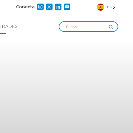




Conecta
ES
EDADES