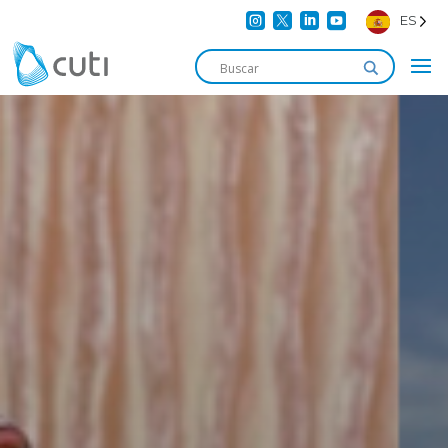




ES