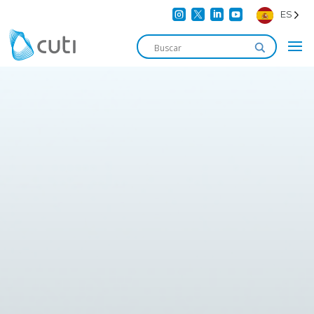




ES