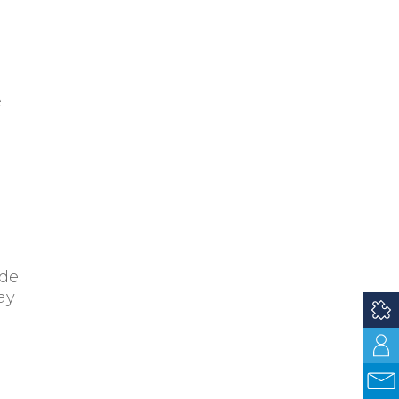
e
n
 de
ay