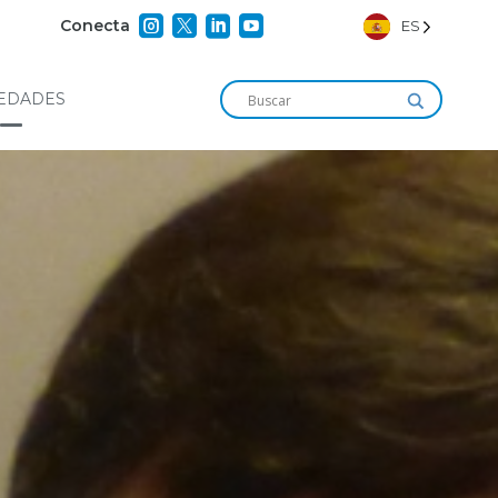




Conecta
ES
EDADES