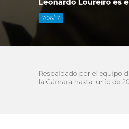
Leonardo Loureiro es e
7/06/17
Respaldado por el equipo di
la Cámara hasta junio de 20