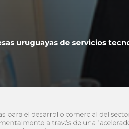
s uruguayas de servicios tecno
 para el desarrollo comercial del sector
amentalmente a través de una “acelerad