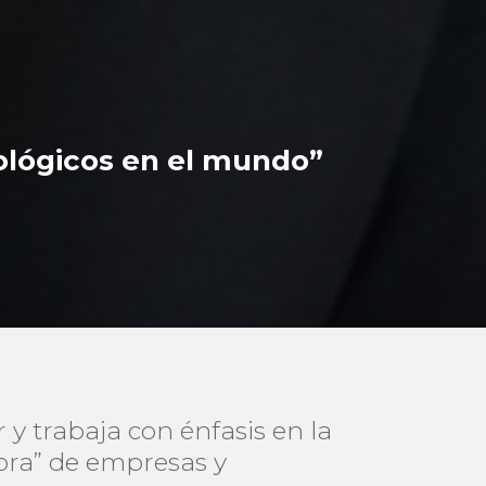
lógicos en el mundo”
 y trabaja con énfasis en la
ora” de empresas y