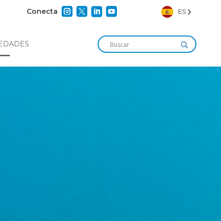




Conecta
ES
EDADES