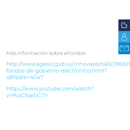
Más información sobre eFondos:
http://www.agesic.gub.uy/innovaportal/v/3906/1
fondos-de-gobierno-electronico.html?
idPadre=4047
https://www.youtube.com/watch?
v=9vzCNarbGTY
aquí
Descargá todo el material del taller