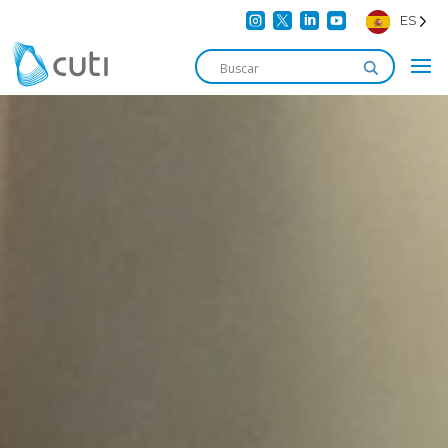




ES