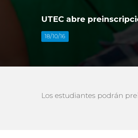
UTEC abre preinscripc
18/10/16
Los estudiantes podrán prein