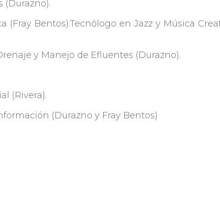
 (Durazno).
a (Fray Bentos).Tecnólogo en Jazz y Música Crea
Drenaje y Manejo de Efluentes (Durazno).
l (Rivera).
Información (Durazno y Fray Bentos)
.edu.uy/es/?pa=noticia&ano=2016&id=279
Compartir