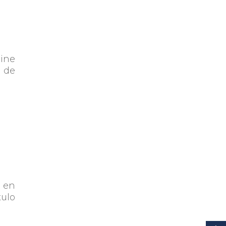
line
o de
a en
tulo