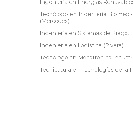
Ingeniería en Energías Renovables
Tecnólogo en Ingeniería Biomédic
(Mercedes)
Ingeniería en Sistemas de Riego, 
Ingeniería en Logística (Rivera).
Tecnólogo en Mecatrónica Industria
Tecnicatura en Tecnologías de la 
Por más información:
https://utec
Fuente:
La República