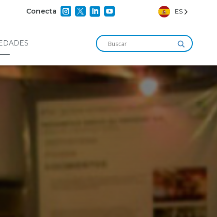




Conecta
ES
EDADES