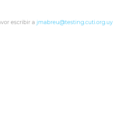
vor escribir a
jmabreu@testing.cuti.org.uy
Compartir
 Uruguay. Compuesta en