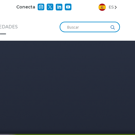




Conecta
ES
EDADES