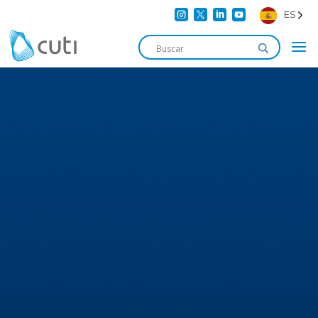




ES