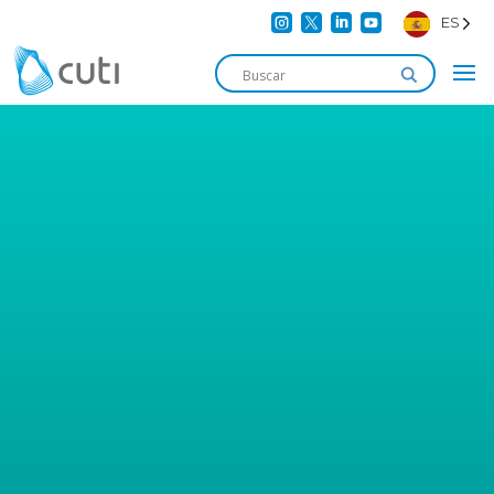




ES