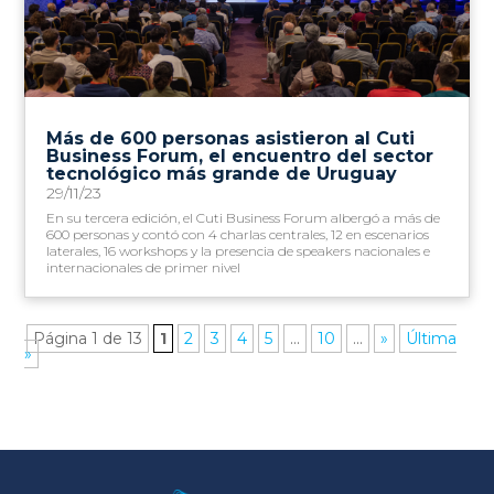
Más de 600 personas asistieron al Cuti
Business Forum, el encuentro del sector
tecnológico más grande de Uruguay
29/11/23
En su tercera edición, el Cuti Business Forum albergó a más de
600 personas y contó con 4 charlas centrales, 12 en escenarios
laterales, 16 workshops y la presencia de speakers nacionales e
internacionales de primer nivel
Página 1 de 13
1
2
3
4
5
...
10
...
»
Última
»