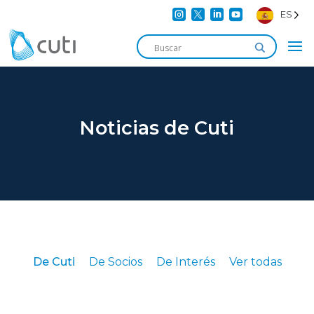




ES
Noticias de Cuti
De Cuti
De Socios
De Interés
Ver todas