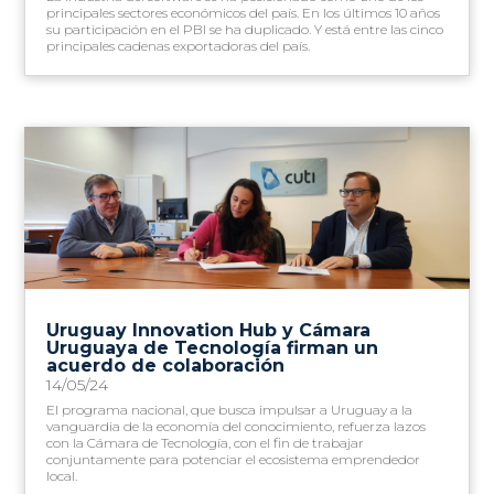
principales sectores económicos del país. En los últimos 10 años
su participación en el PBI se ha duplicado. Y está entre las cinco
principales cadenas exportadoras del país.
Uruguay Innovation Hub y Cámara
Uruguaya de Tecnología firman un
acuerdo de colaboración
14/05/24
El programa nacional, que busca impulsar a Uruguay a la
vanguardia de la economía del conocimiento, refuerza lazos
con la Cámara de Tecnología, con el fin de trabajar
conjuntamente para potenciar el ecosistema emprendedor
local.