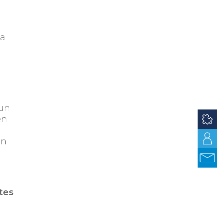
ma
 un
en
an
tes