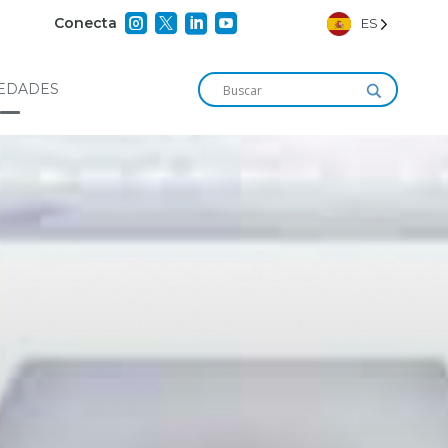




Conecta
ES
EDADES