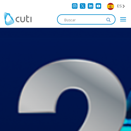




ES