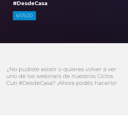
#DesdeCasa
6/05/20
¿No pudiste asistir o quieres volver a ver
uno de los webinars de nuestros Ciclos
Cuti #DesdeCasa? ¡Ahora podés hacerlo!