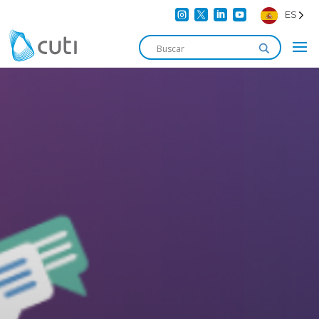




ES