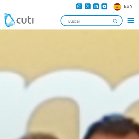




ES