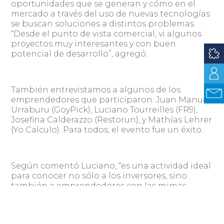
oportunidades que se generan y cómo en el
mercado a través del uso de nuevas tecnologías
se buscan soluciones a distintos problemas.
“Desde el punto de vista comercial, vi algunos
proyectos muy interesantes y con buen
potencial de desarrollo”, agregó.
También entrevistamos a algunos de los
emprendedores que participaron: Juan Manuel
Urraburu (GoyPick), Luciano Tourreilles (FR9),
Josefina Calderazzo (Restorun), y Mathías Lehrer
(Yo Calculo). Para todos, el evento fue un éxito.
Según comentó Luciano, “es una actividad ideal
para conocer no sólo a los inversores, sino
también a emprendedores con las mimas
necesidades que uno”. Asimismo, Mathías
explicó que “a medida que ibas conociendo más
a los inversores, se avanzaba más porque se