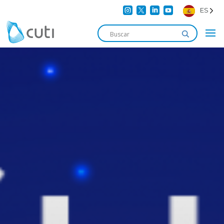




ES