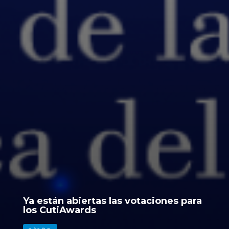
Ya están abiertas las votaciones para
los CutiAwards