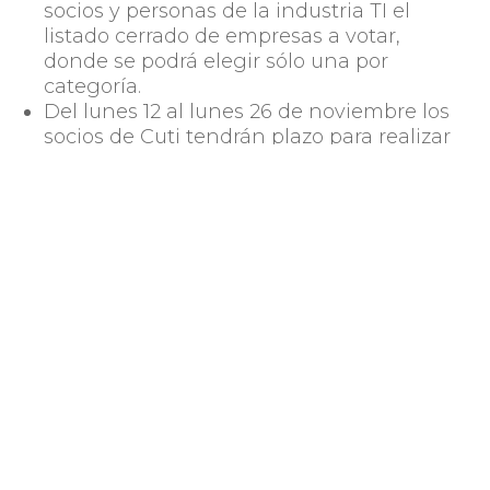
socios y personas de la industria TI el
listado cerrado de empresas a votar,
donde se podrá elegir sólo una por
categoría.
Del lunes 12 al lunes 26 de noviembre los
socios de Cuti tendrán plazo para realizar
su votación. La votación cerrará a las 12:00
horas y a partir de esos datos surgirán los
ganadores.
La comunicación de los ganadores será
realizada por Cuti en su ceremonia de fin
de año, a celebrarse el miércoles 5 de
diciembre en el Club de los Industriales
del LATU.