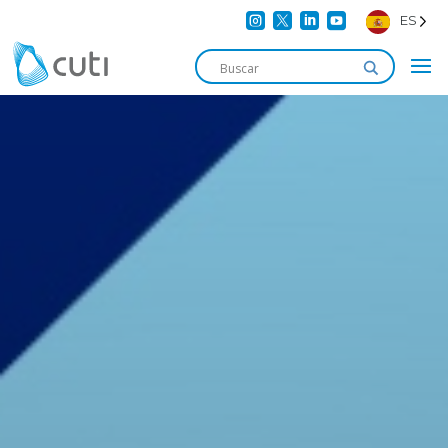




ES