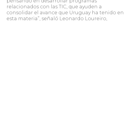
pensando en desarrollar programas
relacionados con las TIC, que ayuden a
consolidar el avance que Uruguay ha tenido en
esta materia”, señaló Leonardo Loureiro,
directivo de Cuti.
Acceder a los resultados de la Encuesta
Específica de Acceso y Uso de TIC (EUTIC
2016), realizada por el INE y Agesic.
Compartir