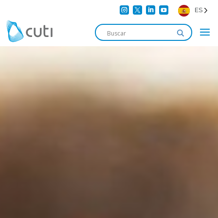




ES