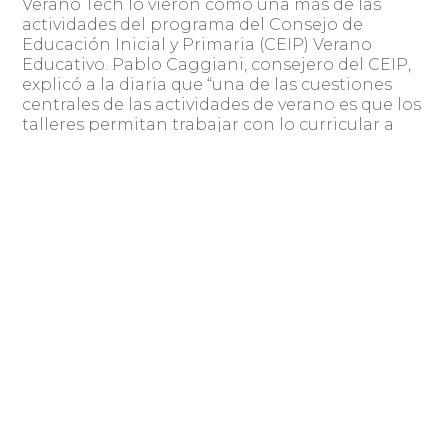
Verano Tech lo vieron como una más de las
actividades del programa del Consejo de
Educación Inicial y Primaria (CEIP) Verano
Educativo. Pablo Caggiani, consejero del CEIP,
explicó a la diaria que “una de las cuestiones
centrales de las actividades de verano es que los
talleres permitan trabajar con lo curricular a
partir de lo lúdico. Allí aparece el desafío de la
escuela pública hoy: trabajar con tecnología,
programación, robótica o drones”. Para brindar
a todas las escuelas la posibilidad de incluir en
su grilla de actividades las clases
por streaming y la jornada presencial de Verano
Tech, Primaria se unió al Plan Ceibal y, según
estimaciones del CEIP, la mitad de las escuelas
tomaron esta oferta.
Caggiani comentó que esta posibilidad es “un
recurso más que aparece para la construcción
de ese proyecto que elabora cada escuela, y
además hay que ver que se inscribe en un