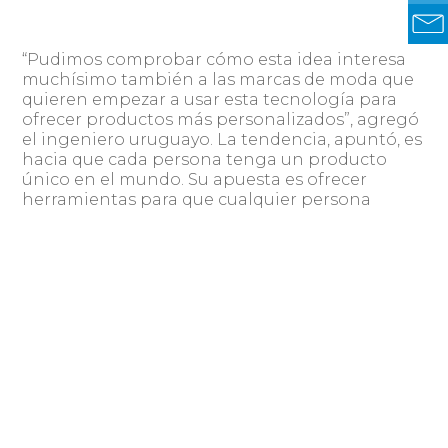
“Pudimos comprobar cómo esta idea interesa
muchísimo también a las marcas de moda que
quieren empezar a usar esta tecnología para
ofrecer productos más personalizados”, agregó
el ingeniero uruguayo. La tendencia, apuntó, es
hacia que cada persona tenga un producto
único en el mundo. Su apuesta es ofrecer
herramientas para que cualquier persona
pueda crear el suyo.
En su origen Sur 3D fue creada con el objetivo
de que cualquier persona pueda tener acceso a
confeccionar sus propios objetos impresos en
3D sin ningún conocimiento de tecnología de
impresión.
Al principio hacían las máquinas pero luego se