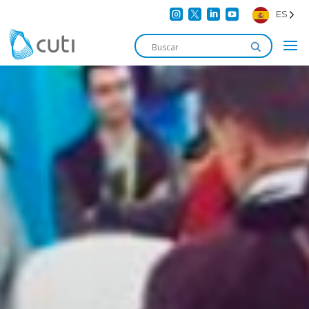




ES