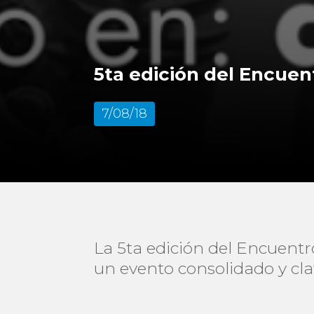
5ta edición del Encue
7/08/18
La 5ta edición del Encuent
un evento consolidado y cla