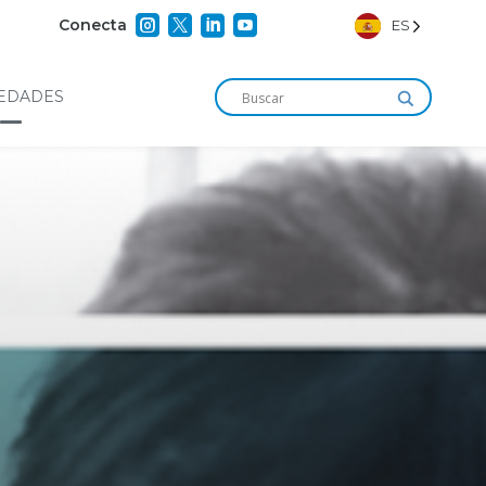




Conecta
ES
EDADES