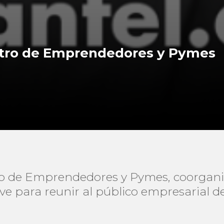
ntro de Emprendedores y Pymes
ro de Emprendedores y Pymes, coorgani
ve para reunir al público empresarial de