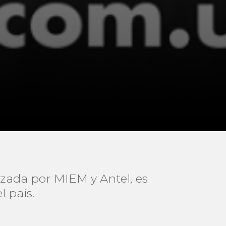
zada por MIEM y Antel, es
l país.